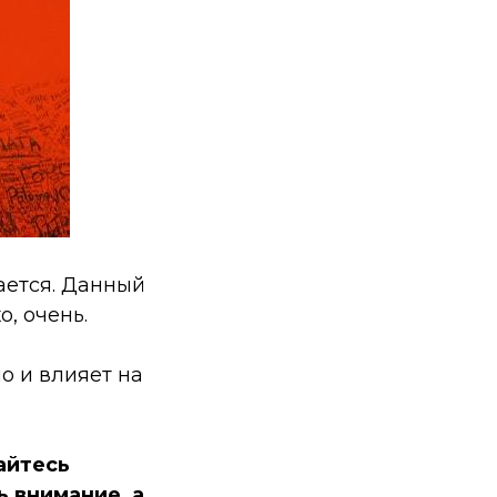
ается. Данный
, очень.
о и влияет на
айтесь
 внимание, а