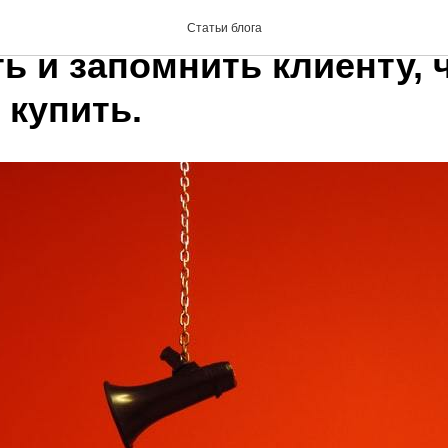
вные продажи, или что
Статьи блога
ь и запомнить клиенту, 
 купить.