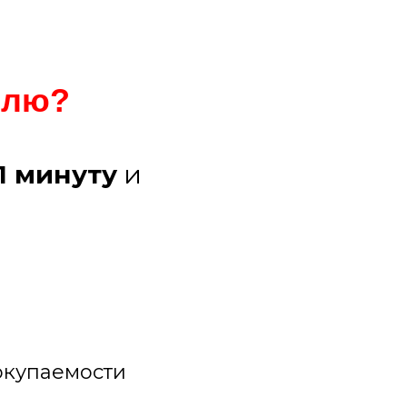
елю?
1 минуту
и
ы
окупаемости