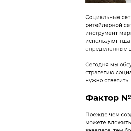
Социальные сет
ритейлерной се
инструмент мар
используют тща
определенные ц
Сегодня мы обсу
стратегию соци
нужно ответить,
Фактор №1
Прежде чем созд
можете вложить
заведете, тем б