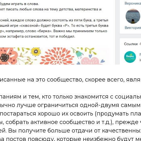
исанные на это сообщество, скорее всего, явл
аниям и тем, кто только знакомится с социал
бычно лучше ограничиться одной-двумя самы
остараться хорошо их освоить (продумать пла
, собрать активное сообщество и т.д.), прежде
й. Вы получите больше отдачи от качественны
ва постов повсюду, которые неизбежно будут м