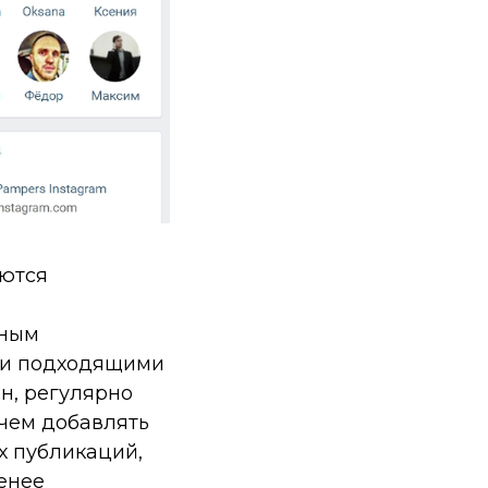
яются
ьным
ми подходящими
н, регулярно
 чем добавлять
х публикаций,
енее