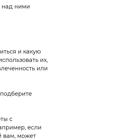
т над ними
иться и какую
использовать их,
влеченность или
 подберите
ты с
апример, если
й вам, может