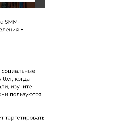
го SMM-
вления +
а социальные
tter, когда
али, изучите
они пользуются.
ет таргетировать