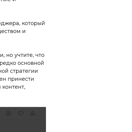
неджера, который
ществом и
 но учтите, что
ередко основной
ной стратегии
ен принести
 контент,