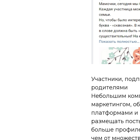
Участники, подп
родителями
Небольшим комп
маркетингом, о
платформами и п
размещать посты
больше профиле
чем от множест