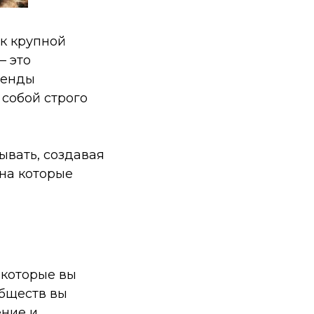
к крупной
— это
ренды
 собой строго
ывать, создавая
на которые
 которые вы
обществ вы
ение и