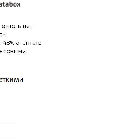
гентств нет
ть.
: 48% агентств
же ясными