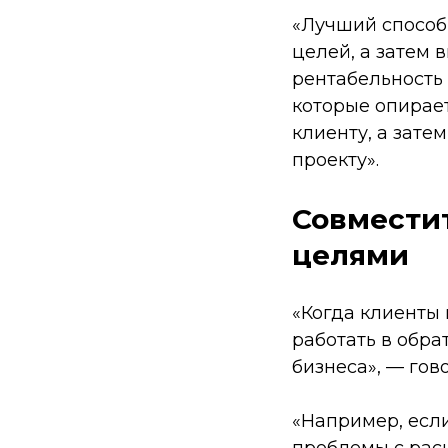
«Лучший способ
целей, а затем 
рентабельность 
которые опирае
клиенту, а зате
проекту».
Совместит
целями
«Когда клиенты 
работать в обра
бизнеса», — гов
«Например, если
проблемы с рас