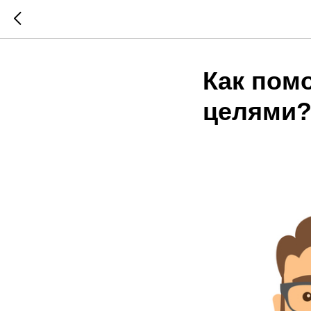
Как пом
целями