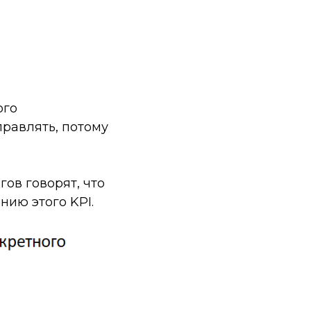
ого
правлять, потому
ов говорят, что
нию этого KPI.