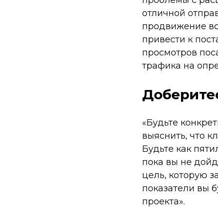
отличной отправ
продвижение все
привести к пос
просмотров пос
трафика на опр
Доберите
«Будьте конкре
выяснить, что к
Будьте как пяти
пока вы не дойд
цель, которую з
показатели вы 
проекта».