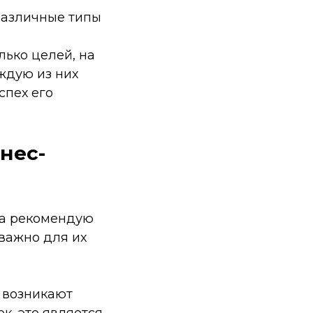
различные типы
лько целей, на
ждую из них
спех его
нес-
да рекомендую
 важно для их
, возникают
к, это является