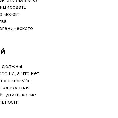
фицировать
то может
тва
рганического
ей
ы должны
рошо, а что нет.
т «почему?»,
ь конкретная
бсудить, какие
ивности