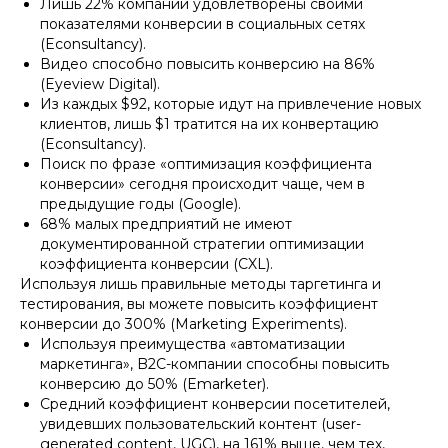
Лишь 22% компаний удовлетворены своими
показателями конверсии в социальных сетях
(Econsultancy).
Видео способно повысить конверсию на 86%
(Eyeview Digital).
Из каждых $92, которые идут на привлечение новых
клиентов, лишь $1 тратится на их конвертацию
(Econsultancy).
Поиск по фразе «оптимизация коэффициента
конверсии» сегодня происходит чаще, чем в
предыдущие годы (Google).
68% малых предприятий не имеют
документированной стратегии оптимизации
коэффициента конверсии (CXL).
Используя лишь правильные методы таргетинга и
тестирования, вы можете повысить коэффициент
конверсии до 300% (Marketing Experiments).
Используя преимущества «автоматизации
маркетинга», B2C-компании способны повысить
конверсию до 50% (Emarketer).
Средний коэффициент конверсии посетителей,
увидевших пользовательский контент (user-
generated content, UGC), на 161% выше, чем тех,