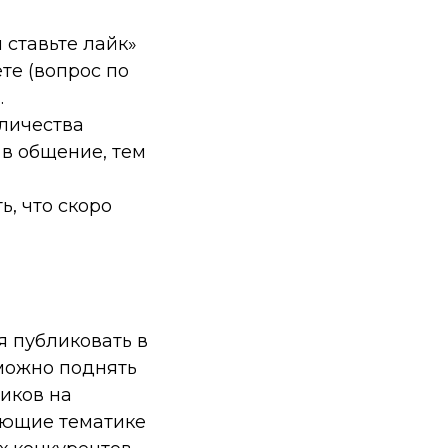
 ставьте лайк»
те (вопрос по
»
.
оличества
 в общение, тем
ь, что скоро
я публиковать в
 можно поднять
чиков на
ующие тематике