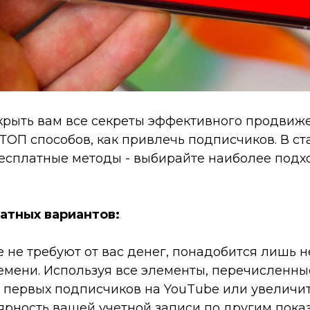
рыть вам все секреты эффективного продвиже
ОП способов, как привлечь подписчиков. В ста
 бесплатные методы - выбирайте наиболее под
атных вариантов:
 не требуют от вас денег, понадобится лишь 
емени. Используя все элементы, перечисленны
 первых подписчиков на YouTube или увеличите
ярность вашей учетной записи по другим пока