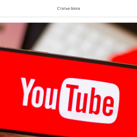
рать аудиторию в YouTub
Статьи блога